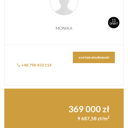
11
OFERT
MONIKA
zostaw wiadomość
+48 798 450 114
369 000 zł
2
9 687,58 zł/m