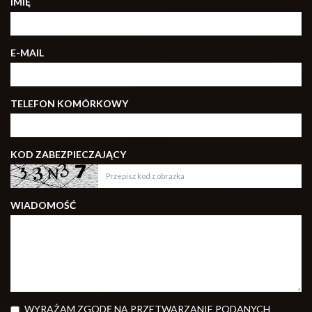
IMIĘ
E-MAIL
TELEFON KOMÓRKOWY
KOD ZABEZPIECZAJĄCY
WIADOMOŚĆ
WYRAŻAM ZGODĘ NA PRZETWARZANIE PODANYCH