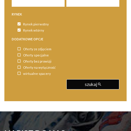
RYNEK
Rynek pierwotny
Rynek wtórny
DODATKOWE OPCJE
Oferty ze zdjęciem
Oferty specjalne
Oferty bez prowizji
Oferty na wyłączność
wirtualne spacery
szukaj