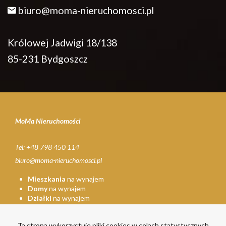
biuro@moma-nieruchomosci.pl
Królowej Jadwigi 18/138
85-231 Bydgoszcz
MoMa Nieruchomości
Tel: +48 798 450 114
biuro@moma-nieruchomosci.pl
Mieszkania
na wynajem
Domy
na wynajem
Działki
na wynajem
Lokale
na wynajem
Hale
na wynajem
Ta strona wykorzystuje pliki cookies w celach statystycznych