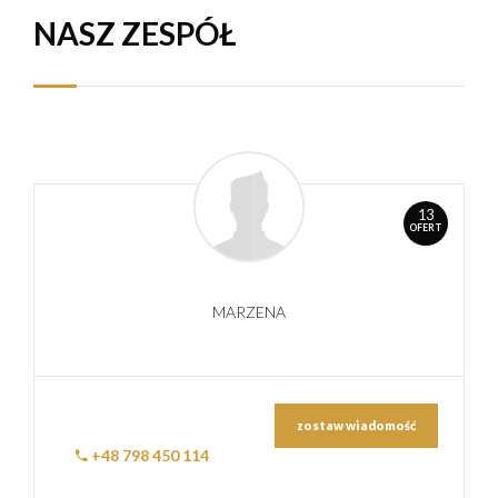
NASZ ZESPÓŁ
13
OFERT
MARZENA
zostaw wiadomość
+48 798 450 114