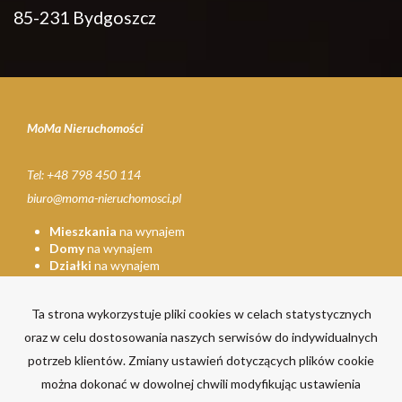
85-231 Bydgoszcz
MoMa Nieruchomości
Tel: +48 798 450 114
biuro@moma-nieruchomosci.pl
Mieszkania
na wynajem
Domy
na wynajem
Działki
na wynajem
Lokale
na wynajem
Hale
na wynajem
Ta strona wykorzystuje pliki cookies w celach statystycznych
Obiekty
na wynajem
oraz w celu dostosowania naszych serwisów do indywidualnych
Mieszkania
na sprzedaż
potrzeb klientów. Zmiany ustawień dotyczących plików cookie
Domy
na sprzedaż
Działki
na sprzedaż
można dokonać w dowolnej chwili modyfikując ustawienia
Lokale
na sprzedaż