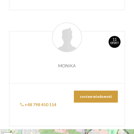
11
OFERT
MONIKA
zostaw wiadomość
+48 798 450 114