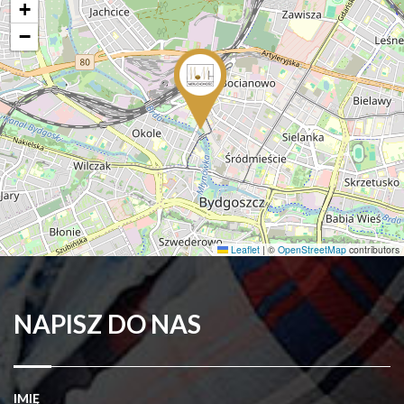
+
−
Leaflet
|
©
OpenStreetMap
contributors
NAPISZ DO NAS
IMIĘ